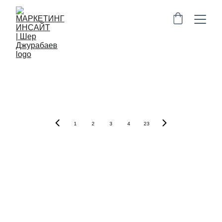
Используйте 
маркетинг для 
роста бизнеса
1
2
3
4
23